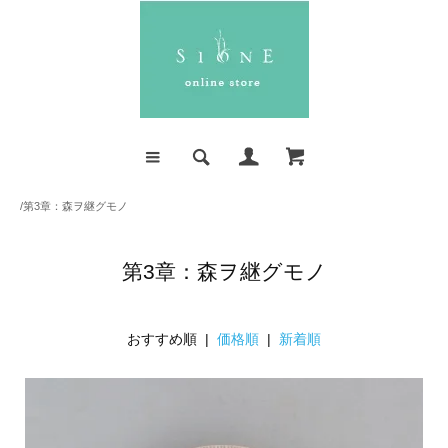
/
第3章：森ヲ継グモノ
第3章：森ヲ継グモノ
おすすめ順 |
価格順
|
新着順