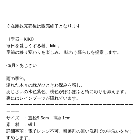
※在庫数完売後は販売終了となります
《季器ーKIKI》
毎日を愛しくする器、kiki 。
季節の移り変わりを楽しみ、 味わう暮らしを提案します。
<6月> あじさい
雨の季節。
濡れた木々の緑がひときわ深みを増し、
あじさいの水色紫色、桃色がぽふぽふと街に彩りを添えます。
裏にはレインブーツが隠れています。
ーーーーーーーーーーーーーーーーーーーーーーーーーーーーー
ーーー
サイズ ：直径9.5cm 高さ1cm
素 材 ：磁土
詳細事項：電子レンジ不可。研磨剤の無い洗剤での手洗いをおす
すめします。