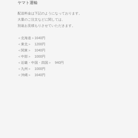
ヤマト運輸
配送料金は下記のようになっております。
大量のご注文などに関しては、
別途お見積もりさせていただきます。
＜北海道＞1640円
＜東北＞ 1200円
＜関東＞ 1040円
＜中部＞ 1000円
＜近畿・中国・四国＞ 940円
＜九州＞ 1000円
＜沖縄＞ 1640円