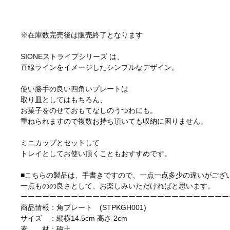
※在庫数完売後は販売終了となります
SIONEストライプシリーズ は、
直線ラインをイメージしたシンプルなデザイン。
使い勝手の良い四角いプレートは
取り皿としてはもちろん、
お菓子をのせておもてなしのうつわにも。
重ねられますので複数お持ち頂いても収納に困りません。
ミニカップとセットして
トレイとしてお使い頂くこともおすすめです。
■こちらの製品は、手書きですので、一点一点多少の違いがござ
一点ものの良さとして、お楽しみいただければと思います。
ーーーーーーーーーーーーーーーーーーーーーーーーーーーーー
商品情報：角プレート (STPKGH001)
サイズ ：縦横14.5cm 高さ 2cm
素 材：磁土