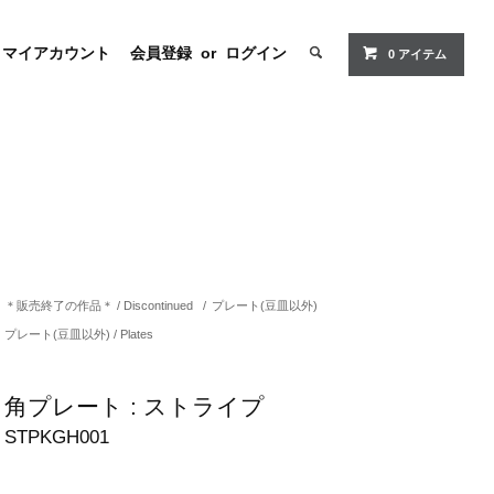
マイアカウント
会員登録
or
ログイン
0 アイテム
＊販売終了の作品＊ / Discontinued
/
プレート(豆皿以外)
プレート(豆皿以外) / Plates
角プレート : ストライプ
STPKGH001