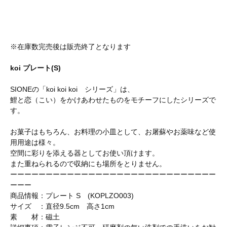
※在庫数完売後は販売終了となります
koi プレート(S)
SIONEの「koi koi koi シリーズ」は、
鯉と恋（こい）をかけあわせたものをモチーフにしたシリーズで
す。
お菓子はもちろん、お料理の小皿として、お屠蘇やお薬味など使
用用途は様々。
空間に彩りを添える器としてお使い頂けます。
また重ねられるので収納にも場所をとりません。
ーーーーーーーーーーーーーーーーーーーーーーーーーーーーー
ーーー
商品情報：プレート S (KOPLZO003)
サイズ ：直径9.5cm 高さ1cm
素 材：磁土